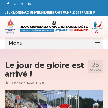
JEUX MONDIAUX UNIVERSITAIRES
RHIN-RUHR 2025
FRANCE U
Menu
NEWS
Le jour de gloire est
26
RHIN-RUHR 2025
JUIL 2025
arrivé !
L’EQUIPE DE FRANCE
Classé dans :
News
|
0
LES MEDAILLES TRICOLORES
PHOTOTHEQUE