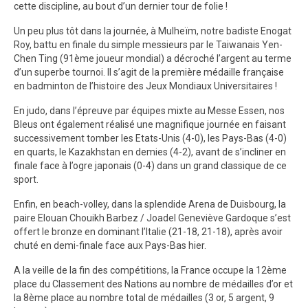
cette discipline, au bout d’un dernier tour de folie !
Un peu plus tôt dans la journée, à Mulheïm, notre badiste Enogat
Roy, battu en finale du simple messieurs par le Taiwanais Yen-
Chen Ting (91ème joueur mondial) a décroché l’argent au terme
d’un superbe tournoi. Il s’agit de la première médaille française
en badminton de l’histoire des Jeux Mondiaux Universitaires !
En judo, dans l’épreuve par équipes mixte au Messe Essen, nos
Bleus ont également réalisé une magnifique journée en faisant
successivement tomber les Etats-Unis (4-0), les Pays-Bas (4-0)
en quarts, le Kazakhstan en demies (4-2), avant de s’incliner en
finale face à l’ogre japonais (0-4) dans un grand classique de ce
sport.
Enfin, en beach-volley, dans la splendide Arena de Duisbourg, la
paire Elouan Chouikh Barbez / Joadel Geneviève Gardoque s’est
offert le bronze en dominant l’Italie (21-18, 21-18), après avoir
chuté en demi-finale face aux Pays-Bas hier.
A la veille de la fin des compétitions, la France occupe la 12ème
place du Classement des Nations au nombre de médailles d’or et
la 8ème place au nombre total de médailles (3 or, 5 argent, 9