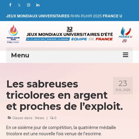
JEUX MONDIAUX UNIVERSITAIRES
RHIN-RUHR 2025
FRANCE U
Menu
NEWS
Les sabreuses
23
RHIN-RUHR 2025
JUIL 2025
tricolores en argent
L’EQUIPE DE FRANCE
et proches de l’exploit.
LES MEDAILLES TRICOLORES
Classé dans :
News
|
0
PHOTOTHEQUE
En ce sixième jour de compétition, la quatrième médaille
tricolore est une nouvelle fois venue de l’escrime.