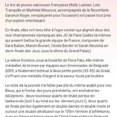
Le trio de jeunes sabreuses françaises (Kelly Lusinier, Lola
Tranquille et Mathilde Mouroux, accompagnés de la fleurettiste
Garance Roger, remplaçante pour l’occasion) est passé tout près
d’un exploit retentissant.
En finale, elles ont tenu tête à l’ogre coréen qui alignait deux des
vice-championnes olympiques des JO de Paris (celles-là mêmes
qui avaient battus la grande équipe de France, composée de
Sara Balzer, Manon Brunet, Cécilia Berder et Sarah Noutcha en
demi-finale des Jeux, sous le dôme du Grand Palais).
La relève tricolore, sous la houlette de Flora Palu, elle-même
médaillée de bronze par équipes aux Universiades de Belgrade
2009, a finalement échoué à deux petits points (43-45) du Graal,
s’offrant une médaille d’argent à la saveur toute particulière.
Le reste de la journée n’a hélas pas été du même acabit pour nos
Bleus, qui à l’instar des jours précédents, ont enchaîné les
déceptions : deux nouveaux quarts de finale perdus en
taekwondo (soit 5 au total sur les derniers jours !), deux quarts
de finale perdus également en double dames et double mixte et
surtout une double désillusion sur le 100m féminin d’athlétisme,
avec les 5ème et 6ème place de Chloé Galet et Naomi Riskwait,